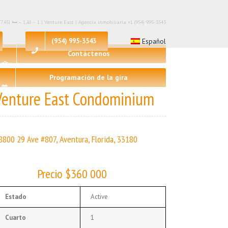
.45| 🛏 – 1,🛀 – 1 | Venture East | Agencia inmobiliaria +1 (954) 995-3543
(954) 995-3543
Español
Contáctenos
Programación de la gira
Venture East Condominium
8800 29 Ave #807, Aventura, Florida, 33180
Precio $360 000
Estado
Active
Cuarto
1