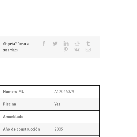
¿Te gusta? Enviar a
tus amigos!
Número ML
A12046079
Piscina
Yes
Amueblado
Año de construcción
2005