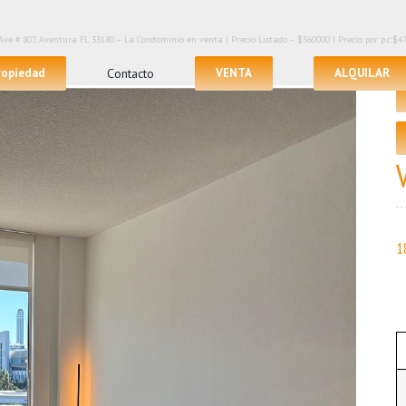
ve # 807, Aventura FL 33180 – La Condominio en venta | Precio Listado – $360000 | Precio por p.c:$477
propiedad
Contacto
VENTA
ALQUILAR
1