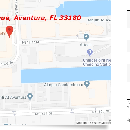
Po
Pu
L
U