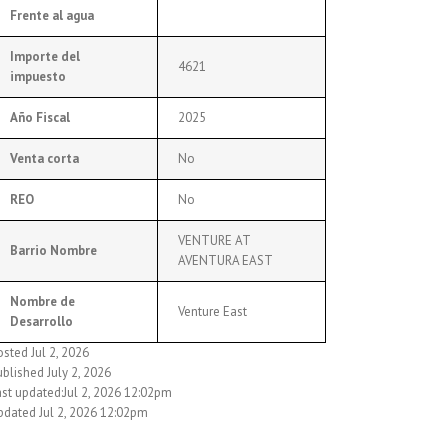
Frente al agua
Importe del
4621
impuesto
Año Fiscal
2025
Venta corta
No
REO
No
VENTURE AT
Barrio Nombre
AVENTURA EAST
Nombre de
Venture East
Desarrollo
sted Jul 2, 2026
blished July 2, 2026
ast updated:Jul 2, 2026 12:02pm
pdated Jul 2, 2026 12:02pm